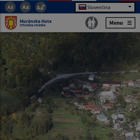
Slovenčina
Muránska Huta
Menu
Oficiálna stránka