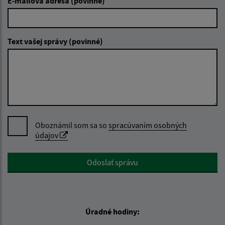
E-mailová adresa (povinné)
Text vašej správy (povinné)
Oboznámil som sa so
spracúvaním osobných
údajov
Google reCaptcha Response
Odoslať správu
Úradné hodiny: