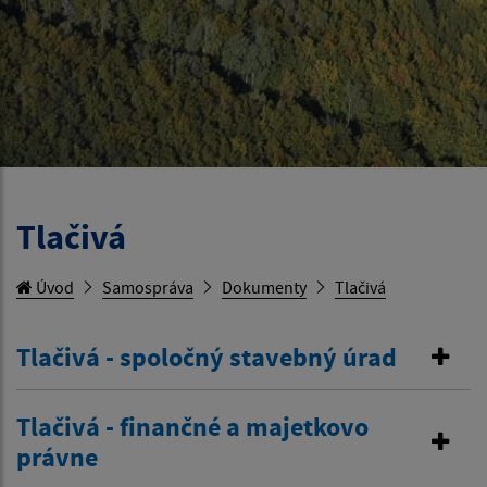
Tlačivá
Úvod
Samospráva
Dokumenty
Tlačivá
Tlačivá - spoločný stavebný úrad
Tlačivá - finančné a majetkovo
právne