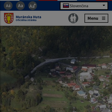
Slovenčina
Muránska Huta
Menu
Oficiálna stránka