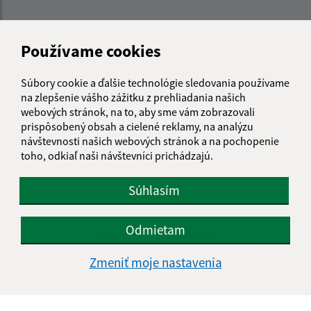
Používame cookies
Súbory cookie a ďalšie technológie sledovania používame
na zlepšenie vášho zážitku z prehliadania našich
webových stránok, na to, aby sme vám zobrazovali
prispôsobený obsah a cielené reklamy, na analýzu
návštevnosti našich webových stránok a na pochopenie
toho, odkiaľ naši návštevníci prichádzajú.
Súhlasím
Informácie o stránke:
Odmietam
Vyhlásenie o prístupnosti
Autorské práva
Zmeniť moje nastavenia
Ochrana osobných údajov
Navigácia: