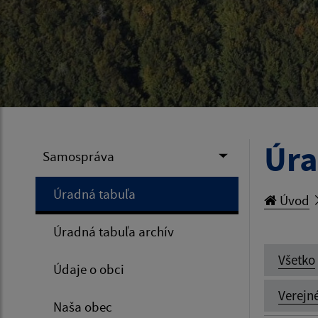
Úra
Samospráva
Úradná tabuľa
Úvod
Úradná tabuľa archív
Všetko
Údaje o obci
Verejn
Naša obec