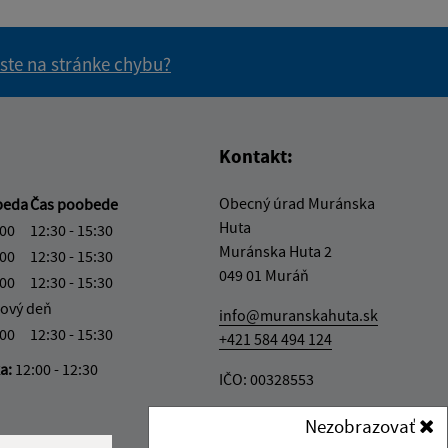
 ste na stránke chybu?
vás užitočné?
e pre vás užitočné?
Kontakt:
Obecný úrad Muránska
beda
Čas poobede
Huta
:00
12:30 - 15:30
Muránska Huta 2
:00
12:30 - 15:30
049 01 Muráň
:00
12:30 - 15:30
ový deň
info@muranskahuta.sk
:00
12:30 - 15:30
+421 584 494 124
ka:
12:00 - 12:30
IČO: 00328553
Nezobrazovať