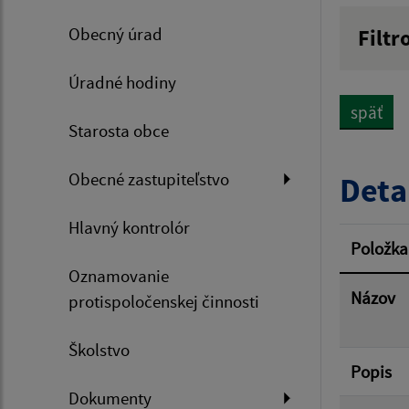
Obecný úrad
Filtr
Názov
Úradné hodiny
späť
Starosta obce
Dátum 
Obecné zastupiteľstvo
Deta
Hlavný kontrolór
Filtr
Položka
Oznamovanie
Názov
protispoločenskej činnosti
Školstvo
Popis
Dokumenty