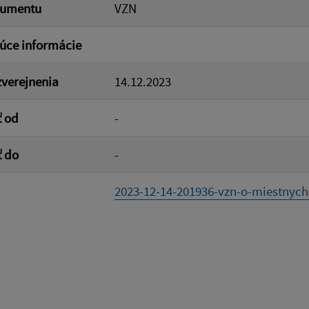
kumentu
VZN
úce informácie
verejnenia
14.12.2023
ť od
-
ť do
-
2023-12-14-201936-vzn-o-miestnych-