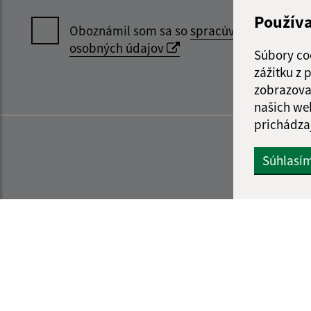
Použív
Oboznámil som sa so
spracúvaním
osobných údajov
Súbory co
zážitku z
zobrazova
našich we
prichádza
Súhlasí