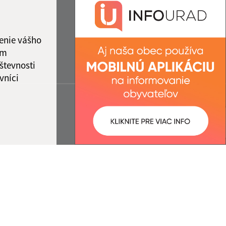
enie vášho
ám
števnosti
vníci