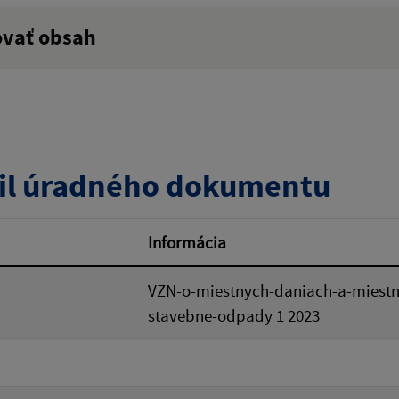
ovať obsah
:
Popis:
zverejnenia do:
Platnosť od:
il úradného dokumentu
ovať
Informácia
VZN-o-miestnych-daniach-a-miest
stavebne-odpady 1 2023