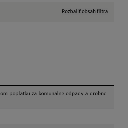
Rozbaliť obsah filtra
Dátum zverejnenia od:
Platnosť do:
Reset
nom-poplatku-za-komunalne-odpady-a-drobne-