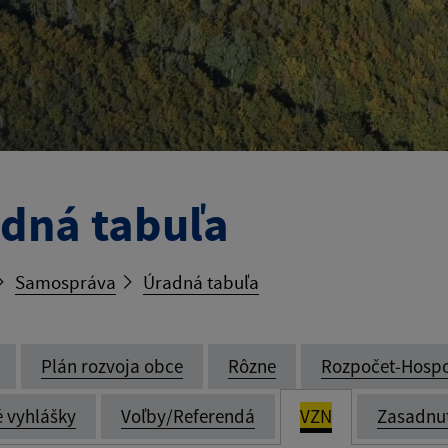
dná tabuľa
Samospráva
Úradná tabuľa
Plán rozvoja obce
Rôzne
Rozpočet-Hosp
é vyhlášky
Voľby/Referendá
VZN
Zasadnu