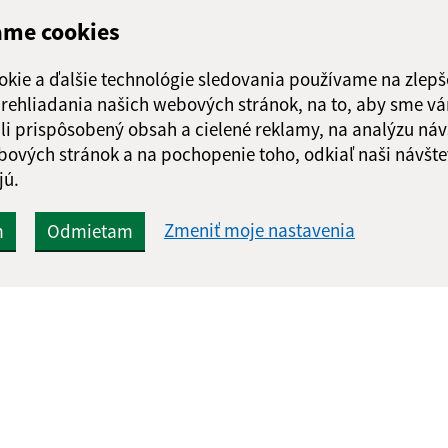
ame cookies
Google reCaptcha Response
Odoslať správu
okie a ďalšie technológie sledovania používame na zlepš
 prehliadania našich webových stránok, na to, aby sme v
li prispôsobený obsah a cielené reklamy, na analýzu náv
bových stránok a na pochopenie toho, odkiaľ naši návšte
jú.
Zmeniť moje nastavenia
m
Odmietam