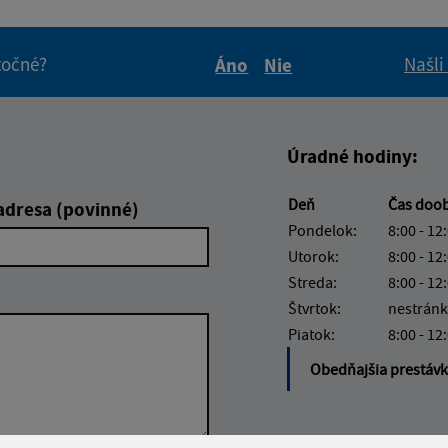
itočné?
Našli
Áno
Nie
Boli tieto informácie pre 
Boli tieto informáci
Úradné hodiny:
Deň
Čas doo
adresa (povinné)
Pondelok:
8:00 - 12
Utorok:
8:00 - 12
Streda:
8:00 - 12
Štvrtok:
nestránk
Piatok:
8:00 - 12
Obedňajšia prestáv