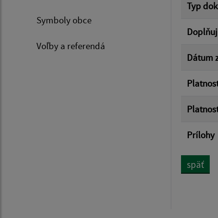
Typ do
Symboly obce
Doplňuj
Voľby a referendá
Dátum z
Platnos
Platnos
Prílohy
späť