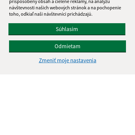
prispôsobený obsah a cielené reklamy, na analýzu
návštevnosti našich webových stránok a na pochopenie
toho, odkiaľ naši návštevníci prichádzajú.
Súhlasím
Odmietam
Zmeniť moje nastavenia
Informácie o stránke:
Vyhlásenie o prístupnosti
Autorské práva
Ochrana osobných údajov