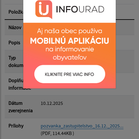
Položka
Informácia
Dátum zverejnenia do:
Názov
Pozvanka na OZ 16.12.2025
Popis
Filtrovať
Reset
Typ
Zasadnutia OZ
dokumentu
Doplňujúce
informácie
Dátum
10.12.2025
zverejnenia
Prílohy
pozvanka_zastupitelstvo_16.12._2025...
(PDF, 114.44KB )