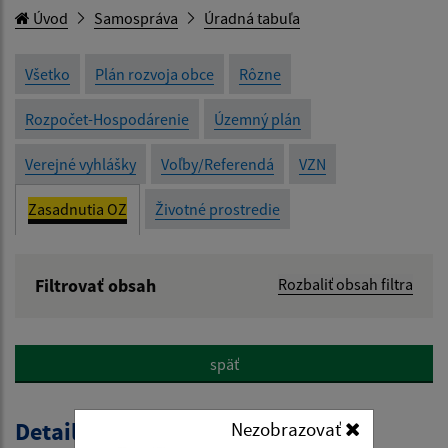
Úvod
Samospráva
Úradná tabuľa
Všetko
Plán rozvoja obce
Rôzne
Rozpočet-Hospodárenie
Územný plán
Verejné vyhlášky
Voľby/Referendá
VZN
Zasadnutia OZ
Životné prostredie
Filtrovať obsah
Rozbaliť obsah filtra
Názov:
späť
Popis:
Detail úradného dokumentu
Nezobrazovať
Dátum zverejnenia od: