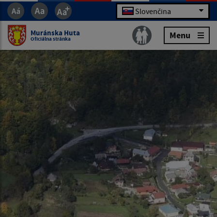
Slovenčina
Muránska Huta
Menu
Oficiálna stránka