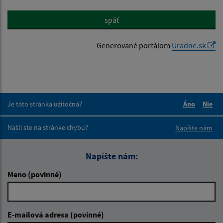
späť
Generované portálom
Uradne.sk
Je táto stránka užitočná?
Áno
Nie
Boli tieto 
Boli 
Našli ste na stránke chybu?
Napíšte nám
Napíšte nám:
Meno (povinné)
E-mailová adresa (povinné)