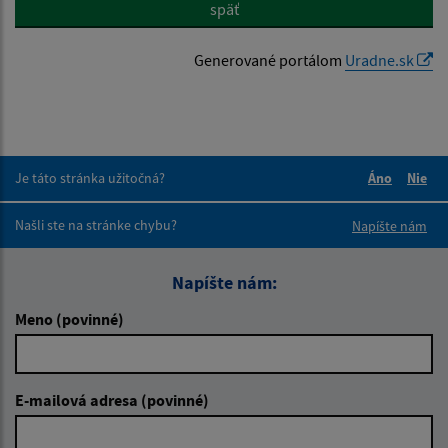
späť
Generované portálom
Uradne.sk
Je táto stránka užitočná?
Áno
Nie
Boli tieto 
Boli 
Našli ste na stránke chybu?
Napíšte nám
Napíšte nám:
Meno (povinné)
E-mailová adresa (povinné)