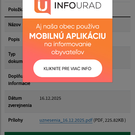
Položka
Informácia
Dátum zverejnenia do:
Názov
uznesenia OZ 16.12.2025
Popis
Filtrovať
Reset
Typ
Zasadnutia OZ
dokumentu
Doplňujúce
informácie
Dátum
16.12.2025
zverejnenia
Prílohy
uznesenia_16.12.2025.pdf
(PDF, 225.82KB )