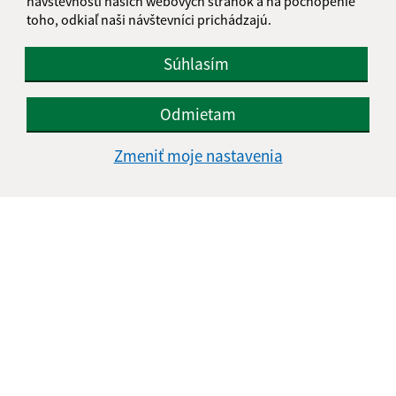
návštevnosti našich webových stránok a na pochopenie
toho, odkiaľ naši návštevníci prichádzajú.
Súhlasím
Odmietam
Zmeniť moje nastavenia
Informácie o stránke:
Vyhlásenie o prístupnosti
Autorské práva
Ochrana osobných údajov
Navigácia: