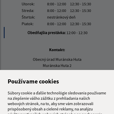
Utorok:
8:00 - 12:00
12:30 - 15:30
Streda:
8:00 - 12:00
12:30 - 15:30
Štvrtok:
nestránkový deň
Piatok:
8:00 - 12:00
12:30 - 15:30
Obedňajšia prestávka:
12:00 - 12:30
Kontakt:
Obecný úrad Muránska Huta
Muránska Huta 2
049 01 Muráň
Používame cookies
info@muranskahuta.sk
+421 584 494 124
Súbory cookie a ďalšie technológie sledovania používame
IČO: 00328553
na zlepšenie vášho zážitku z prehliadania našich
webových stránok, na to, aby sme vám zobrazovali
prispôsobený obsah a cielené reklamy, na analýzu