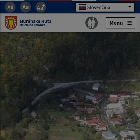
Slovenčina
Muránska Huta
Menu
Oficiálna stránka