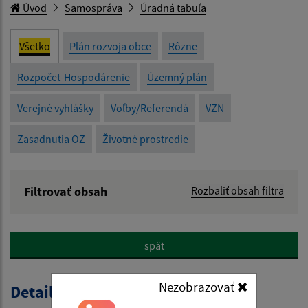
Úvod
Samospráva
Úradná tabuľa
Všetko
Plán rozvoja obce
Rôzne
Rozpočet-Hospodárenie
Územný plán
Verejné vyhlášky
Voľby/Referendá
VZN
Zasadnutia OZ
Životné prostredie
Filtrovať obsah
Rozbaliť obsah filtra
Názov:
späť
Popis:
Nezobrazovať
Detail úradného dokumentu
Dátum zverejnenia od: