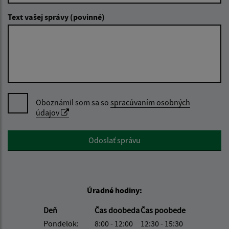
Text vašej správy (povinné)
Oboznámil som sa so
spracúvaním osobných
údajov
Google reCaptcha Response
Odoslať správu
Úradné hodiny:
Deň
Čas doobeda
Čas poobede
Pondelok:
8:00 - 12:00
12:30 - 15:30