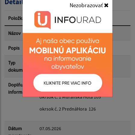
Detail úradného dokumentu
Nezobrazovať
Dátum zverejnenia od:
Položka
Informácia
Dátum zverejnenia do:
Názov
zapisovatelia referendum 2026
Popis
zapisovatelia referendum 2026
Filtrovať
Reset
Typ
Voľby/Referendá
dokumentu
Doplňujúce
zapisovatelia referendum 2026
informácie
okrsok č. 1 Muránska Huta 109
okrsok č. 2 PrednáHora 126
Dátum
07.05.2026