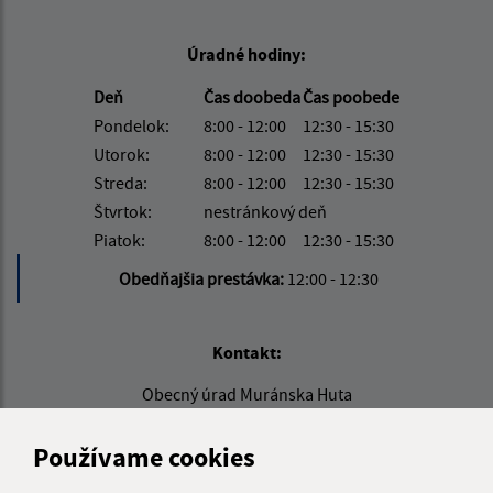
Úradné hodiny:
Deň
Čas doobeda
Čas poobede
Pondelok:
8:00 - 12:00
12:30 - 15:30
Utorok:
8:00 - 12:00
12:30 - 15:30
Streda:
8:00 - 12:00
12:30 - 15:30
Štvrtok:
nestránkový deň
Piatok:
8:00 - 12:00
12:30 - 15:30
Obedňajšia prestávka:
12:00 - 12:30
Kontakt:
Obecný úrad Muránska Huta
Muránska Huta 2
049 01 Muráň
Používame cookies
info@muranskahuta.sk