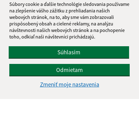
Súbory cookie a ďalšie technológie sledovania používame
+421 584 494 124
na zlepšenie vášho zážitku z prehliadania našich
webových stránok, na to, aby sme vám zobrazovali
IČO: 00328553
prispôsobený obsah a cielené reklamy, na analýzu
návštevnosti našich webových stránok a na pochopenie
toho, odkiaľ naši návštevníci prichádzajú.
Súhlasím
Odmietam
Zmeniť moje nastavenia
Informácie o stránke: