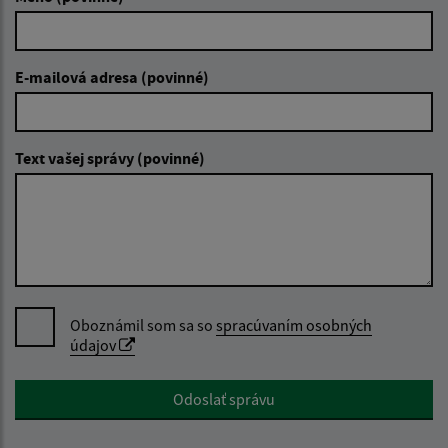
E-mailová adresa (povinné)
Text vašej správy (povinné)
Oboznámil som sa so
spracúvaním osobných
údajov
Google reCaptcha Response
Odoslať správu