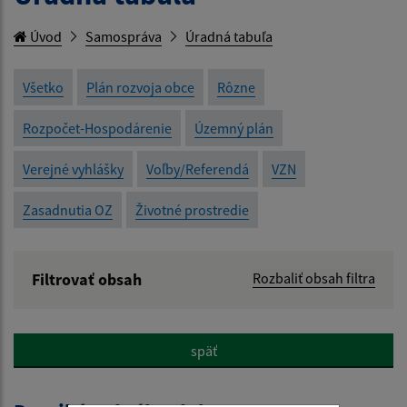
Úvod
Samospráva
Úradná tabuľa
Všetko
Plán rozvoja obce
Rôzne
Rozpočet-Hospodárenie
Územný plán
Verejné vyhlášky
Voľby/Referendá
VZN
Zasadnutia OZ
Životné prostredie
Filtrovať obsah
Rozbaliť obsah filtra
Názov:
späť
Popis: