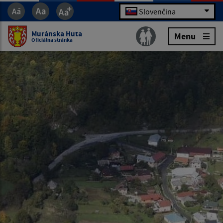
Slovenčina
Muránska Huta
Menu
Oficiálna stránka