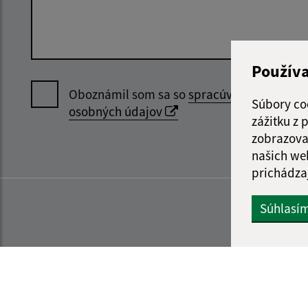
Použív
Oboznámil som sa so
spracúvaním
Súbory co
osobných údajov
zážitku z
zobrazova
našich we
prichádza
Súhlasí