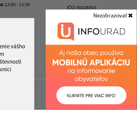
ka:
12:00 - 12:30
IČO: 00328553
Nezobrazovať
enie vášho
ám
števnosti
vníci