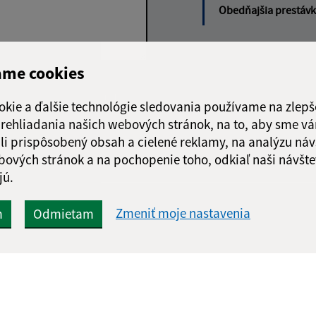
Obedňajšia prestáv
ame cookies
Google reCaptcha Response
Odoslať správu
okie a ďalšie technológie sledovania používame na zlepš
 prehliadania našich webových stránok, na to, aby sme v
li prispôsobený obsah a cielené reklamy, na analýzu náv
bových stránok a na pochopenie toho, odkiaľ naši návšte
jú.
Zmeniť moje nastavenia
m
Odmietam