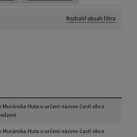
Rozbaliť obsah filtra
Dátum zverejnenia od:
Platnosť do:
Reset
 Muránska Huta o určení názvov častí obce
edzení
 Muránska Huta o určení názvov častí obce