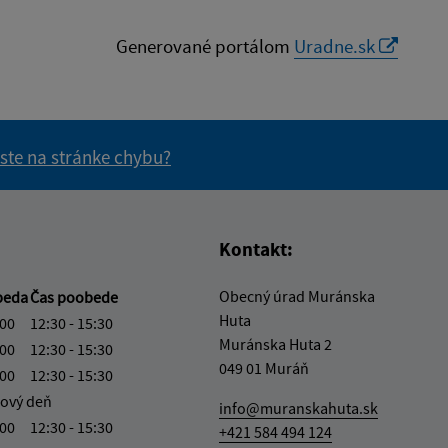
Generované portálom
Uradne.sk
 ste na stránke chybu?
vás užitočné?
e pre vás užitočné?
Kontakt:
Obecný úrad Muránska
beda
Čas poobede
Huta
:00
12:30 - 15:30
Muránska Huta 2
:00
12:30 - 15:30
049 01 Muráň
:00
12:30 - 15:30
ový deň
info@muranskahuta.sk
:00
12:30 - 15:30
+421 584 494 124