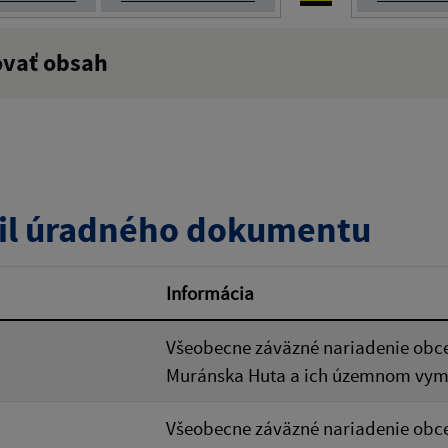
ovať obsah
:
Popis:
zverejnenia do:
Platnosť od:
il úradného dokumentu
ovať
Informácia
Všeobecne záväzné nariadenie obce
Muránska Huta a ich územnom vym
Všeobecne záväzné nariadenie obce