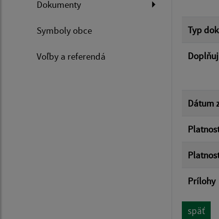
Dokumenty
Typ do
Symboly obce
Doplňuj
Voľby a referendá
Dátum z
Platnos
Platnos
Prílohy
späť