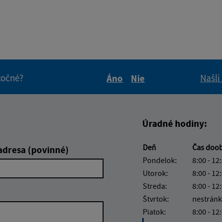
itočné?
Našli
Áno
Nie
Boli tieto informácie pre 
Boli tieto informáci
Úradné hodiny:
Deň
Čas doo
adresa (povinné)
Pondelok:
8:00 - 12
Utorok:
8:00 - 12
Streda:
8:00 - 12
Štvrtok:
nestránk
Piatok:
8:00 - 12