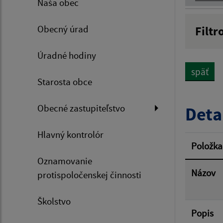
Naša obec
Obecný úrad
Filtr
Názov
Úradné hodiny
späť
Starosta obce
Dátum 
Obecné zastupiteľstvo
Deta
Hlavný kontrolór
Filtr
Položka
Oznamovanie
Názov
protispoločenskej činnosti
Školstvo
Popis