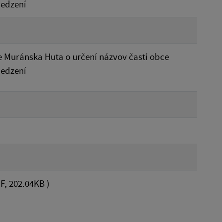
edzení
 Muránska Huta o určení názvov častí obce
edzení
F, 202.04KB )