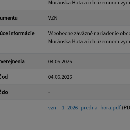
Muránska Huta a ich územnom vym
kumentu
VZN
úce informácie
Všeobecne záväzné nariadenie obce
Muránska Huta a ich územnom vym
verejnenia
04.06.2026
ť od
04.06.2026
ť do
-
vzn__1_2026_predna_hora.pdf
(PD