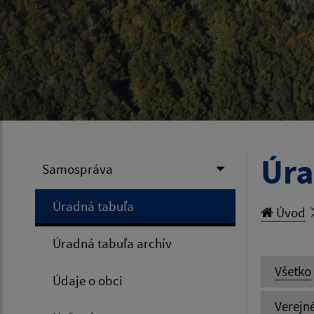
Úra
Samospráva
Úradná tabuľa
Úvod
Úradná tabuľa archív
Všetko
Údaje o obci
Verejn