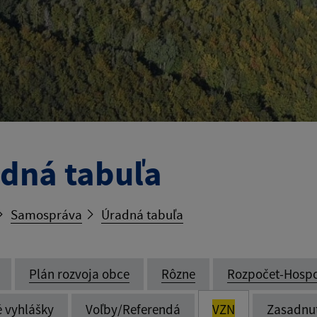
dná tabuľa
Samospráva
Úradná tabuľa
Plán rozvoja obce
Rôzne
Rozpočet-Hosp
é vyhlášky
Voľby/Referendá
VZN
Zasadnu