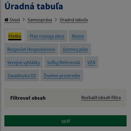
Úradná tabuľa
Úvod
Samospráva
Úradná tabuľa
Všetko
Plán rozvoja obce
Rôzne
Rozpočet-Hospodárenie
Územný plán
Verejné vyhlášky
Voľby/Referendá
VZN
Zasadnutia OZ
Životné prostredie
Filtrovať obsah
Rozbaliť obsah filtra
Názov:
späť
Popis: