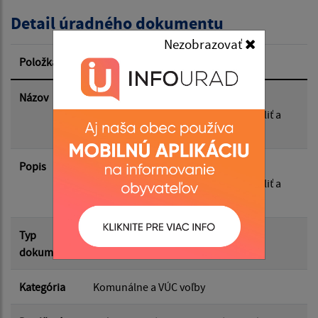
Detail úradného dokumentu
Dátum zverejnenia od:
Nezobrazovať
Položka
Informácia
Dátum zverejnenia do:
Názov
Voľby do orgánov samosprávy obcí
Informácia o podmienkach práva voliť a
práva byť volený
Filtrovať
Reset
Popis
Voľby do orgánov samosprávy obcí
Informácia o podmienkach práva voliť a
práva byť volený
Typ
Voľby/Referendá
dokumentu
Kategória
Komunálne a VÚC voľby