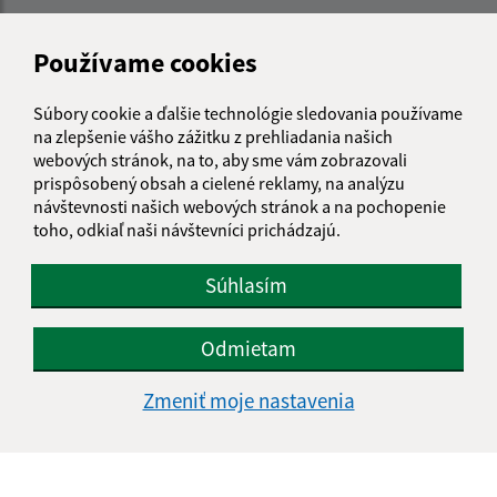
Obecný úrad Muránska Huta
Muránska Huta 2
Používame cookies
049 01 Muráň
Súbory cookie a ďalšie technológie sledovania používame
info@muranskahuta.sk
na zlepšenie vášho zážitku z prehliadania našich
+421 584 494 124
webových stránok, na to, aby sme vám zobrazovali
prispôsobený obsah a cielené reklamy, na analýzu
IČO: 00328553
návštevnosti našich webových stránok a na pochopenie
toho, odkiaľ naši návštevníci prichádzajú.
Súhlasím
Odmietam
Zmeniť moje nastavenia