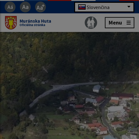
Slovenčina
Muránska Huta
Menu
Oficiálna stránka