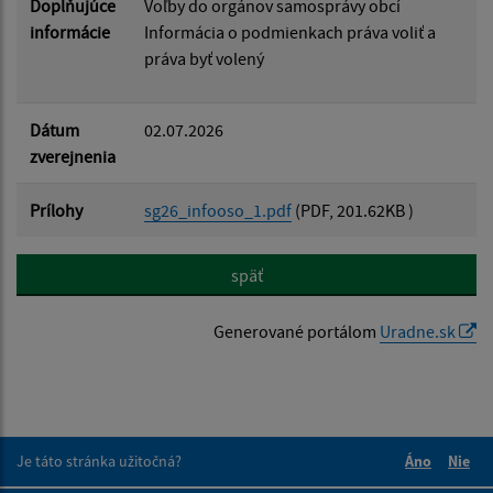
Doplňujúce
Voľby do orgánov samosprávy obcí
informácie
Informácia o podmienkach práva voliť a
práva byť volený
Dátum
02.07.2026
zverejnenia
Prílohy
sg26_infooso_1.pdf
(PDF, 201.62KB )
späť
Generované portálom
Uradne.sk
Je táto stránka užitočná?
Áno
Nie
Boli tieto 
Boli 