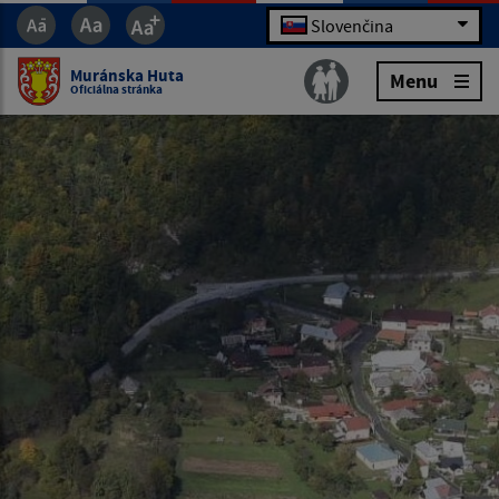
Slovenčina
Muránska Huta
Menu
Oficiálna stránka