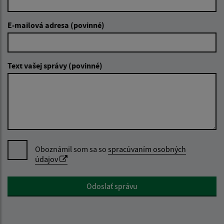
E-mailová adresa (povinné)
Text vašej správy (povinné)
Oboznámil som sa so
spracúvaním osobných
údajov
Google reCaptcha Response
Odoslať správu