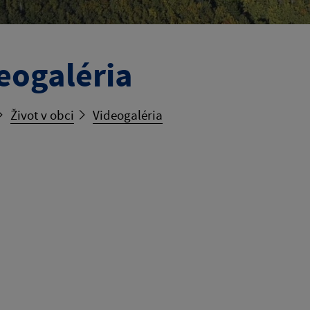
eogaléria
Život v obci
Videogaléria