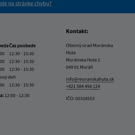
 ste na stránke chybu?
vás užitočné?
e pre vás užitočné?
Kontakt:
Obecný úrad Muránska
beda
Čas poobede
Huta
:00
12:30 - 15:30
Muránska Huta 2
:00
12:30 - 15:30
049 01 Muráň
:00
12:30 - 15:30
ový deň
info@muranskahuta.sk
:00
12:30 - 15:30
+421 584 494 124
ka:
12:00 - 12:30
IČO: 00328553