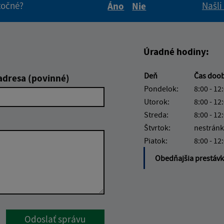
itočné?
Našli
Áno
Nie
Boli tieto informácie pre 
Boli tieto informáci
Úradné hodiny:
Deň
Čas doo
adresa (povinné)
Pondelok:
8:00 - 12
Utorok:
8:00 - 12
Streda:
8:00 - 12
Štvrtok:
nestránk
Piatok:
8:00 - 12
Obedňajšia prestáv
Google reCaptcha Response
Odoslať správu