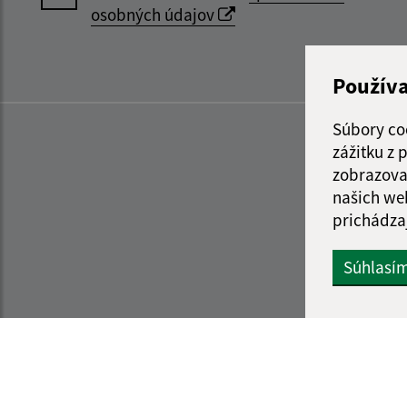
osobných údajov
Použív
Súbory co
zážitku z
zobrazova
našich we
prichádza
Súhlasí