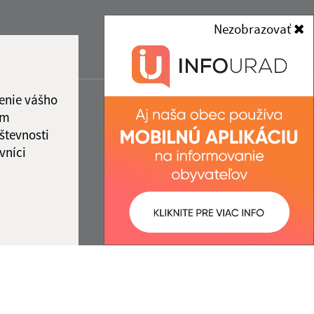
Nezobrazovať
enie vášho
ám
števnosti
vníci