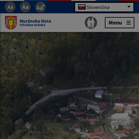
Slovenčina
Muránska Huta
Menu
Oficiálna stránka