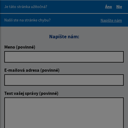
Je táto stránka užitočná?
Áno
Nie
Boli tieto 
Boli 
Našli ste na stránke chybu?
Napíšte nám
Napíšte nám:
Meno (povinné)
E-mailová adresa (povinné)
Text vašej správy (povinné)