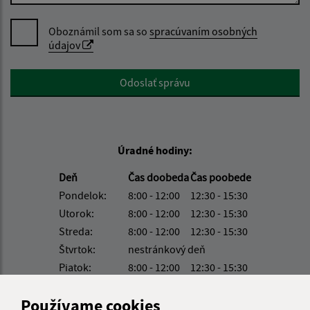
Oboznámil som sa so
spracúvaním osobných
údajov
Google reCaptcha Response
Odoslať správu
Úradné hodiny:
Deň
Čas doobeda
Čas poobede
Pondelok:
8:00 - 12:00
12:30 - 15:30
Utorok:
8:00 - 12:00
12:30 - 15:30
Streda:
8:00 - 12:00
12:30 - 15:30
Štvrtok:
nestránkový deň
Piatok:
8:00 - 12:00
12:30 - 15:30
Obedňajšia prestávka:
12:00 - 12:30
Používame cookies