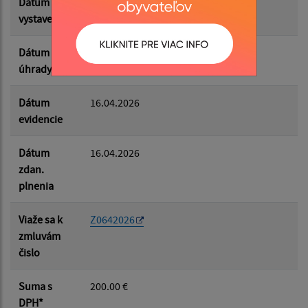
Dátum
16.04.2026
vystavenia
Dátum
04.05.2026
úhrady
Dátum
16.04.2026
evidencie
Dátum
16.04.2026
zdan.
plnenia
Viaže sa k
Z0642026
zmluvám
čislo
Suma s
200.00 €
DPH*