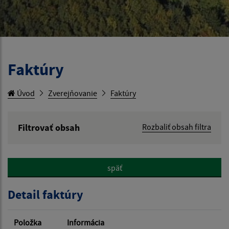
Faktúry
Úvod
Zverejňovanie
Faktúry
Filtrovať obsah
Rozbaliť obsah filtra
Hľadaný výraz:
späť
Hľadať v:
Detail faktúry
Typ dátumu:
Položka
Informácia