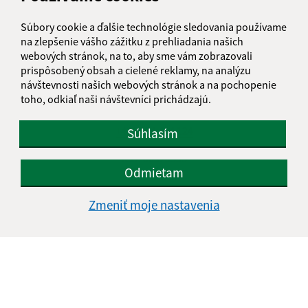
Súbory cookie a ďalšie technológie sledovania používame
Kontakt:
na zlepšenie vášho zážitku z prehliadania našich
Obecný úrad Muránska Huta
webových stránok, na to, aby sme vám zobrazovali
prispôsobený obsah a cielené reklamy, na analýzu
Muránska Huta 2
návštevnosti našich webových stránok a na pochopenie
049 01 Muráň
toho, odkiaľ naši návštevníci prichádzajú.
info@muranskahuta.sk
+421 584 494 124
Súhlasím
IČO: 00328553
Odmietam
Zmeniť moje nastavenia