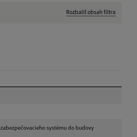
Rozbaliť obsah filtra
Hľadať v:
Dátum do:
Reset
a zabezpečovacieho systému do budovy