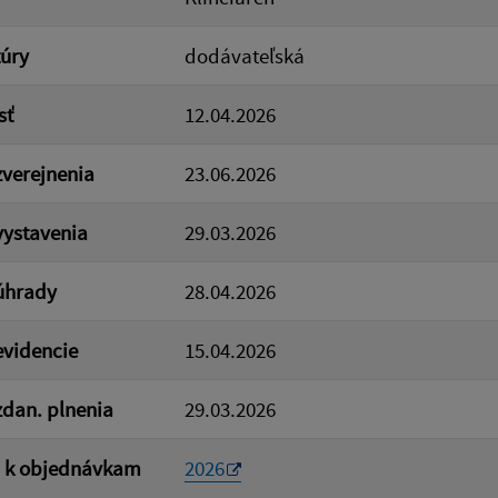
túry
dodávateľská
sť
12.04.2026
verejnenia
23.06.2026
ystavenia
29.03.2026
úhrady
28.04.2026
videncie
15.04.2026
dan. plnenia
29.03.2026
a k objednávkam
2026