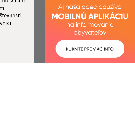
enie vášho
ám
števnosti
vníci