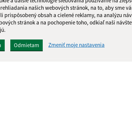
okie a ďalšie technológie sledovania používame na zlepš
 prehliadania našich webových stránok, na to, aby sme v
li prispôsobený obsah a cielené reklamy, na analýzu náv
Google reCaptcha Response
Odoslať správu
bových stránok a na pochopenie toho, odkiaľ naši návšte
jú.
Zmeniť moje nastavenia
m
Odmietam