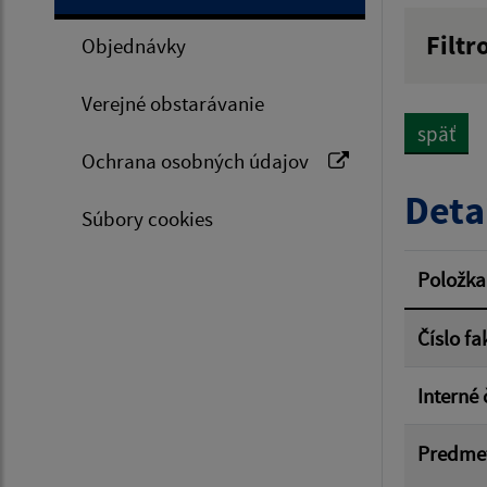
Filtr
Objednávky
Hľadan
Verejné obstarávanie
späť
Ochrana osobných údajov
Typ dá
Deta
Súbory cookies
Suma 
Položka
Číslo fa
Filtr
Interné 
Predme