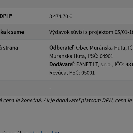
 DPH*
3 474.70 €
ka k sume
Výdavok súvisí s projektom 05/01-1
 strana
Odberateľ
: Obec Muránska Huta, IČ
Muránska Huta, PSČ: 04901
Dodávateľ
: PANET I.T, s.r.o., IČO: 
Revúca, PSČ: 05001
-
cena je konečná. Ak je dodávateľ platcom DPH, cena je