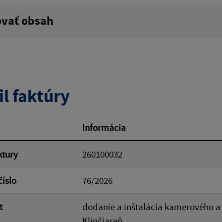
ovať obsah
ý výraz:
tumu:
Dátum od:
il faktúry
od:
Suma do:
Informácia
ktury
260100032
ovať
číslo
76/2026
t
dodanie a inštalácia kamerového 
Klinčiareň