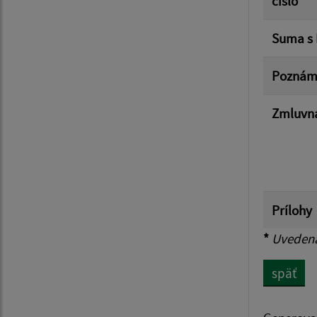
čislo
Suma s
Poznám
Zmluvná
Prílohy
*
Uvedená 
späť