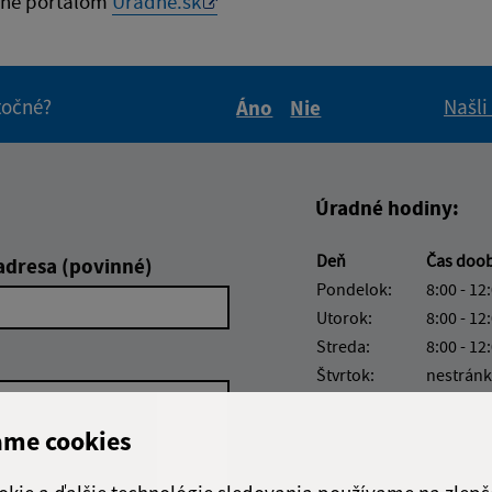
né portálom
Uradne.sk
itočné?
Našli
Áno
Nie
Boli tieto informácie pre 
Boli tieto informáci
Úradné hodiny:
Deň
Čas doo
adresa (povinné)
Pondelok:
8:00 - 12
Utorok:
8:00 - 12
Streda:
8:00 - 12
Štvrtok:
nestránk
Piatok:
8:00 - 12
ame cookies
Obedňajšia prestáv