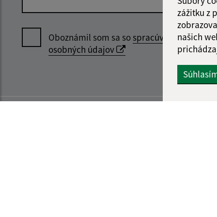
Súbory co
zážitku z
zobrazova
našich we
Oboznámil som sa so
spracúvaním
prichádza
osobných údajov
Súhlasí