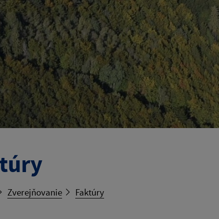
túry
Zverejňovanie
Faktúry