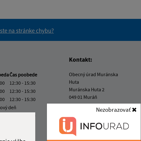
 ste na stránke chybu?
vás užitočné?
e pre vás užitočné?
Kontakt:
Obecný úrad Muránska
beda
Čas poobede
Huta
:00
12:30 - 15:30
Muránska Huta 2
:00
12:30 - 15:30
049 01 Muráň
:00
12:30 - 15:30
ový deň
Nezobrazovať
info@muranskahuta.sk
:00
12:30 - 15:30
+421 584 494 124
ka:
12:00 - 12:30
IČO: 00328553