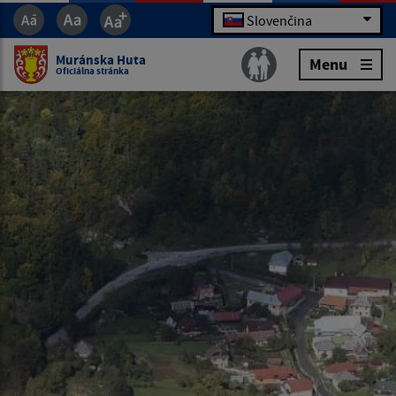
Slovenčina
Muránska Huta
Menu
Oficiálna stránka