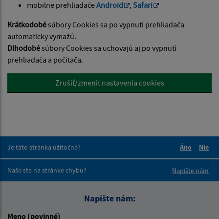
mobilne prehliadače
Android
,
Safari
Krátkodobé
súbory Cookies sa po vypnutí prehliadača
automaticky vymažú.
Dlhodobé
súbory Cookies sa uchovajú aj po vypnutí
prehliadača a počítača.
Zrušiť/zmeniť nastavenia cookies
Je táto stránka užitočná?
Áno
Nie
Boli tieto 
Boli 
Našli ste na stránke chybu?
Napíšte nám
Napíšte nám:
Meno (povinné)