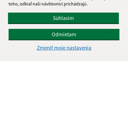
toho, odkiaľ naši návštevníci prichádzajú.
+421 584 494 124
IČO: 00328553
Súhlasím
Odmietam
Zmeniť moje nastavenia
Informácie o stránke: