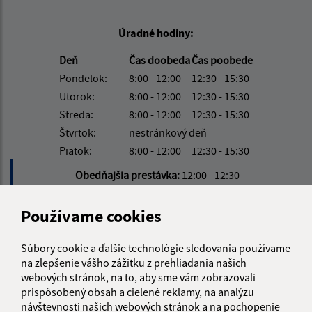
Úradné hodiny:
Deň
Čas doobeda
Čas poobede
Pondelok:
8:00 - 12:00
12:30 - 15:30
Utorok:
8:00 - 12:00
12:30 - 15:30
Streda:
8:00 - 12:00
12:30 - 15:30
Štvrtok:
nestránkový deň
Piatok:
8:00 - 12:00
12:30 - 15:30
Obedňajšia prestávka:
12:00 - 12:30
Používame cookies
Kontakt:
Obecný úrad Muránska Huta
Súbory cookie a ďalšie technológie sledovania používame
na zlepšenie vášho zážitku z prehliadania našich
Muránska Huta 2
webových stránok, na to, aby sme vám zobrazovali
049 01 Muráň
prispôsobený obsah a cielené reklamy, na analýzu
návštevnosti našich webových stránok a na pochopenie
info@muranskahuta.sk