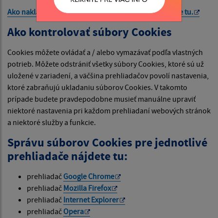
Ako nakladá Google s vašimi súbormi Cookies nájdete
tu
.
Ako kontrolovať súbory Cookies
Cookies môžete ovládať a / alebo vymazávať podľa vlastných
potrieb. Môžete odstrániť všetky súbory Cookies, ktoré sú už
uložené v zariadení, a väčšina prehliadačov povolí nastavenia,
ktoré zabraňujú ukladaniu súborov Cookies. V takomto
prípade budete pravdepodobne musieť manuálne upraviť
niektoré nastavenia pri každom prehliadaní webových stránok
a niektoré služby a funkcie.
Správu súborov Cookies pre jednotlivé
prehliadače nájdete tu:
prehliadač
Google Chrome
prehliadač
Mozilla Firefox
prehliadač
Internet Explorer
prehliadač
Opera