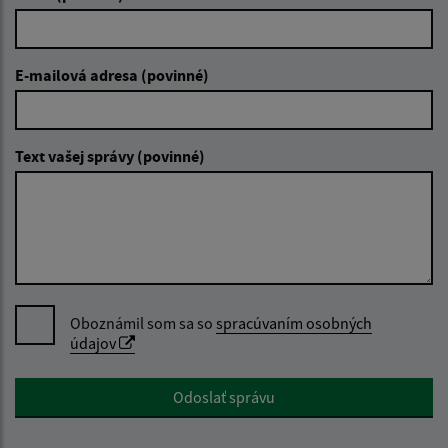
E-mailová adresa (povinné)
Text vašej správy (povinné)
Oboznámil som sa so
spracúvaním osobných
údajov
Google reCaptcha Response
Odoslať správu