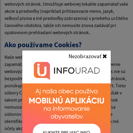
webových stránok. Umožňuje webovej lokalite zapamätať vaše
akcie a predvoľby (napríklad prihlasovacie meno, jazyk,
veľkosť písma a iné predvoľby zobrazenia) v priebehu určitého
časového obdobia, takže ich nemusíte znova zadávať pri
opätovnom prehliadaní webových stránok.
Ako používame Cookies?
Nezobrazovať
Naše webové stránky používajú súbory Cookies na
zapamätanie nastavení používateľa a lepšie prispôsobenie
webových stránok záujmom návštevníka. Hoci Cookies nie sú
bezpodmienečne potrebné na fungovanie webových stránok,
ponúkajú pri návšteve webových stránok vyšší komfort. Tieto
súbory Cookies môžete odstrániť alebo zablokovať, avšak v
takom prípade niektoré funkcie týchto webových stránok
nemusia fungovať podľa určenia. Informácie týkajúce sa
súborov Cookies sa nepoužívajú na to, aby vás osobne
identifikovali. Tieto súbory Cookies sa nepoužívajú na iné
účely ako tie, ktoré sú tu popísané.