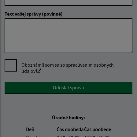
Text vašej správy (povinné)
Oboznámil som sa so
spracúvaním osobných
údajov
Google reCaptcha Response
Odoslať správu
Úradné hodiny:
Deň
Čas doobeda
Čas poobede