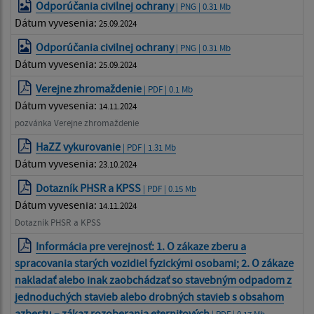
Odporúčania civilnej ochrany
| PNG | 0.31 Mb
Dátum vyvesenia:
25.09.2024
Odporúčania civilnej ochrany
| PNG | 0.31 Mb
Dátum vyvesenia:
25.09.2024
Verejne zhromaždenie
| PDF | 0.1 Mb
Dátum vyvesenia:
14.11.2024
pozvánka Verejne zhromaždenie
HaZZ vykurovanie
| PDF | 1.31 Mb
Dátum vyvesenia:
23.10.2024
Dotazník PHSR a KPSS
| PDF | 0.15 Mb
Dátum vyvesenia:
14.11.2024
Dotazník PHSR a KPSS
Informácia pre verejnosť: 1. O zákaze zberu a
spracovania starých vozidiel fyzickými osobami; 2. O zákaze
nakladať alebo inak zaobchádzať so stavebným odpadom z
jednoduchých stavieb alebo drobných stavieb s obsahom
azbestu – zákaz rozoberania eternitových