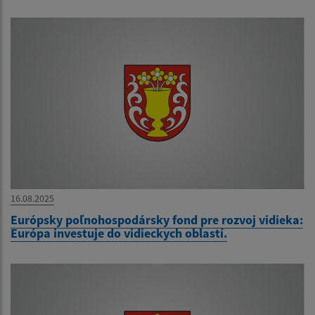
16.08.2025
Európsky poľnohospodársky fond pre rozvoj vidieka:
Európa investuje do vidieckych oblastí.