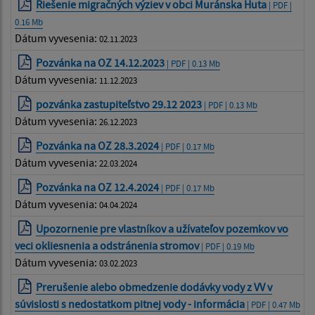
Riešenie migračných výziev v obci Muránska Huta
| PDF |
0.16 Mb
Dátum vyvesenia:
02.11.2023
Pozvánka na OZ 14.12.2023
| PDF | 0.13 Mb
Dátum vyvesenia:
11.12.2023
pozvánka zastupiteľstvo 29.12 2023
| PDF | 0.13 Mb
Dátum vyvesenia:
26.12.2023
Pozvánka na OZ 28.3.2024
| PDF | 0.17 Mb
Dátum vyvesenia:
22.03.2024
Pozvánka na OZ 12.4.2024
| PDF | 0.17 Mb
Dátum vyvesenia:
04.04.2024
Upozornenie pre vlastníkov a užívateľov pozemkov vo
veci okliesnenia a odstránenia stromov
| PDF | 0.19 Mb
Dátum vyvesenia:
03.02.2023
Prerušenie alebo obmedzenie dodávky vody z VV v
súvislosti s nedostatkom pitnej vody - informácia
| PDF | 0.47 Mb