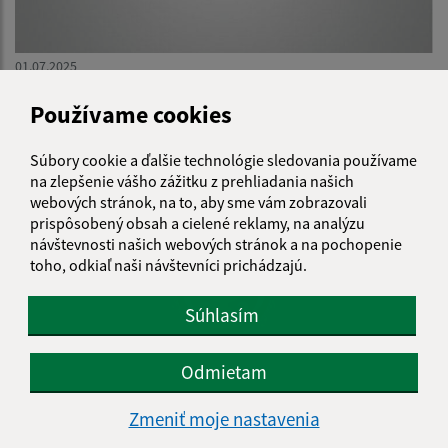
01.07.2025
Zásady protipožiarnej bezpečnosti pri zbere obilnín a
Používame cookies
ich pozberovej úprave
Súbory cookie a ďalšie technológie sledovania používame
na zlepšenie vášho zážitku z prehliadania našich
webových stránok, na to, aby sme vám zobrazovali
prispôsobený obsah a cielené reklamy, na analýzu
návštevnosti našich webových stránok a na pochopenie
toho, odkiaľ naši návštevníci prichádzajú.
Súhlasím
Odmietam
Zmeniť moje nastavenia
04.06.2025
Úradný list zaburinenie 2025