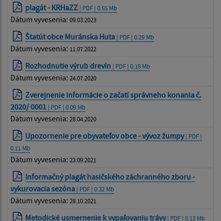
plagát - KRHaZZ
| PDF | 0.55 Mb
Dátum vyvesenia:
09.03.2023
Štatút obce Muránska Huta
| PDF | 0.29 Mb
Dátum vyvesenia:
11.07.2022
Rozhodnutie výrub drevín
| PDF | 0.18 Mb
Dátum vyvesenia:
24.07.2020
Zverejnenie informácie o začatí správneho konania č.
2020/ 0001
| PDF | 0.09 Mb
Dátum vyvesenia:
28.04.2020
Upozornenie pre obyvateľov obce - vývoz žumpy
| PDF |
0.11 Mb
Dátum vyvesenia:
23.09.2021
Informačný plagát hasičského záchranného zboru -
vykurovacia sezóna
| PDF | 0.32 Mb
Dátum vyvesenia:
28.10.2021
Metodické usmernenie k vypaľovaniu trávy
| PDF | 0.13 Mb