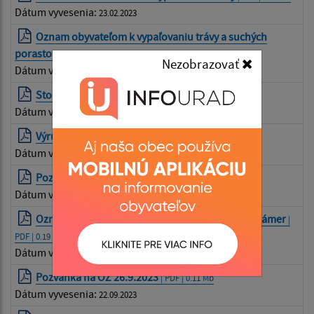
Dátum vyvesenia:
23.02.2023
Oznam obyvateľom k vypaľovaniu trávy a suchých
porastov
| PDF | 0.17 Mb
Nezobrazovať
Dátum vyvesenia:
23.02.2023
Stop vypaľovaniu trávy
| PDF | 0.75 Mb
Dátum vyvesenia:
22.02.2023
Výrub drevín
| PDF | 0.1 Mb
Dátum vyvesenia:
28.03.2023
Pozvánka na OZ 30.6.2023
| PDF | 0.11 Mb
Dátum vyvesenia:
26.06.2023
Oznámenioe o spôsobe predaja nehnutelnosti zámer
|
PDF | 0.19 Mb
Dátum vyvesenia:
25.08.2023
Pozvánka na OZ 26.9.2023
| PDF | 0.11 Mb
Dátum vyvesenia:
22.09.2023