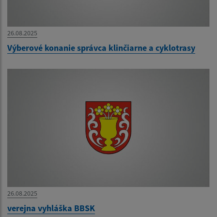
26.08.2025
Výberové konanie správca klinčiarne a cyklotrasy
26.08.2025
verejna vyhláška BBSK