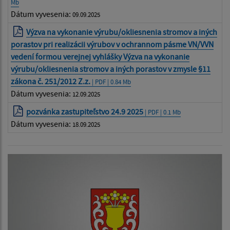
Mb
Dátum vyvesenia:
09.09.2025
Výzva na vykonanie výrubu/okliesnenia stromov a iných
porastov pri realizácii výrubov v ochrannom pásme VN/VVN
vedení formou verejnej vyhlášky Výzva na vykonanie
výrubu/okliesnenia stromov a iných porastov v zmysle §11
zákona č. 251/2012 Z.z.
| PDF | 0.84 Mb
Dátum vyvesenia:
12.09.2025
pozvánka zastupiteľstvo 24.9 2025
| PDF | 0.1 Mb
Dátum vyvesenia:
18.09.2025