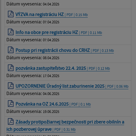
Dátum vyvesenia:
04.04.2025
VÝZVA na registráciu HZ
| PDF | 0.15 Mb
Dátum vyvesenia:
07.04.2025
Info na obce pre registráciu HZ
| PDF | 0.11 Mb
Dátum vyvesenia:
07.04.2025
Postup pri registrácii chovu do CRHZ
| PDF | 0.13 Mb
Dátum vyvesenia:
08.04.2025
pozvánka zastupiteľstvo 22.4. 2025
| PDF | 0.12 Mb
Dátum vyvesenia:
17.04.2025
UPOZORNENIE Úradný list zaburinenie 2025
| PDF | 0.06 Mb
Dátum vyvesenia:
04.06.2025
Pozvánka na OZ 24.6.2025
| PDF | 0.1 Mb
Dátum vyvesenia:
19.06.2025
Zásady protipožiarnej bezpečnosti pri zbere obilnín a
ich pozberovej úprave
| PDF | 0.31 Mb