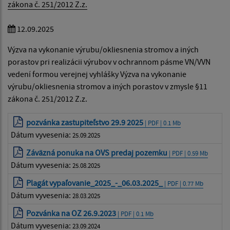
zákona č. 251/2012 Z.z.
12.09.2025
Výzva na vykonanie výrubu/okliesnenia stromov a iných
porastov pri realizácii výrubov v ochrannom pásme VN/VVN
vedení formou verejnej vyhlášky Výzva na vykonanie
výrubu/okliesnenia stromov a iných porastov v zmysle §11
zákona č. 251/2012 Z.z.
pozvánka zastupiteľstvo 29.9 2025
| PDF | 0.1 Mb
Dátum vyvesenia:
25.09.2025
Záväzná ponuka na OVS predaj pozemku
| PDF | 0.59 Mb
Dátum vyvesenia:
25.08.2025
Plagát vypaľovanie_2025_-_06.03.2025_
| PDF | 0.77 Mb
Dátum vyvesenia:
28.03.2025
Pozvánka na OZ 26.9.2023
| PDF | 0.1 Mb
Dátum vyvesenia:
23.09.2024