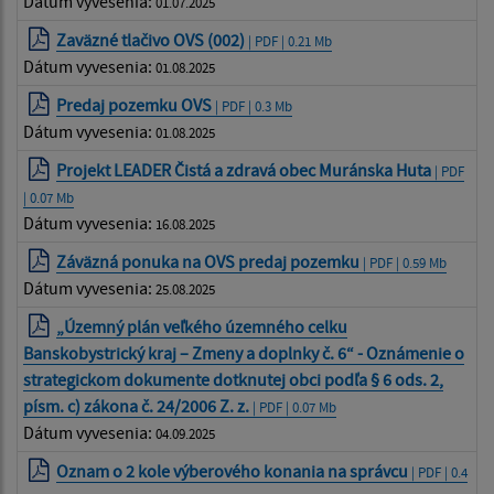
Dátum vyvesenia:
01.07.2025
Zaväzné tlačivo OVS (002)
| PDF | 0.21 Mb
Dátum vyvesenia:
01.08.2025
Predaj pozemku OVS
| PDF | 0.3 Mb
Dátum vyvesenia:
01.08.2025
Projekt LEADER Čistá a zdravá obec Muránska Huta
| PDF
| 0.07 Mb
Dátum vyvesenia:
16.08.2025
Záväzná ponuka na OVS predaj pozemku
| PDF | 0.59 Mb
Dátum vyvesenia:
25.08.2025
„Územný plán veľkého územného celku
Banskobystrický kraj – Zmeny a doplnky č. 6“ - Oznámenie o
strategickom dokumente dotknutej obci podľa § 6 ods. 2,
písm. c) zákona č. 24/2006 Z. z.
| PDF | 0.07 Mb
Dátum vyvesenia:
04.09.2025
Oznam o 2 kole výberového konania na správcu
| PDF | 0.4