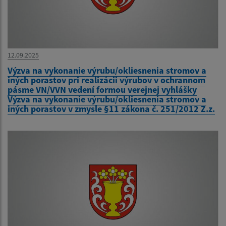
12.09.2025
Výzva na vykonanie výrubu/okliesnenia stromov a
iných porastov pri realizácii výrubov v ochrannom
pásme VN/VVN vedení formou verejnej vyhlášky
Výzva na vykonanie výrubu/okliesnenia stromov a
iných porastov v zmysle §11 zákona č. 251/2012 Z.z.