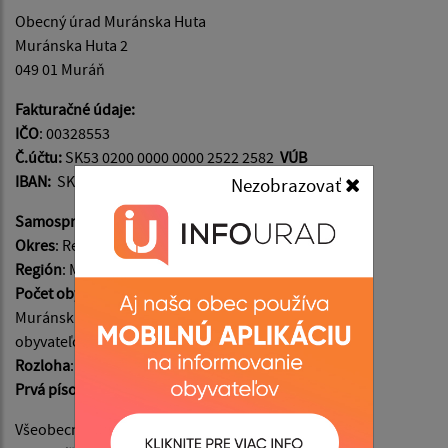
Obecný úrad Muránska Huta
Muránska Huta 2
049 01 Muráň
Fakturačné údaje:
IČO
: 00328553
Č.účtu:
SK53 0200 0000 0000 2522 2582
VÚB
IBAN:
SK92 0900 0000 0051 4290 6628
SLSP
Nezobrazovať
Samosprávny kraj
: Banskobystrický
Okres
: Revúca
Región
: Muránska Planina
Počet obyvateľov
: k 22.2.2024 = 175 obyvateľov z toho:
Muránska Hutá má 115 obyv., m.č. Predná Hora má 60
obyvateľov
Rozloha
: 680 ha
Prvá písomná zmienka
: v roku 1691
Všeobecné informácie:
info@muranskahuta.sk