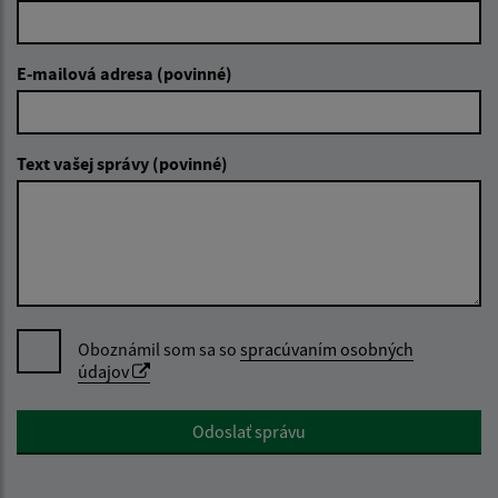
E-mailová adresa (povinné)
Text vašej správy (povinné)
Oboznámil som sa so
spracúvaním osobných
údajov
Google reCaptcha Response
Odoslať správu