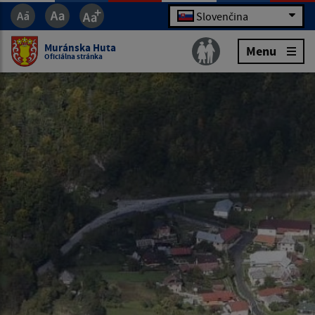
Slovenčina
Muránska Huta
Menu
Oficiálna stránka