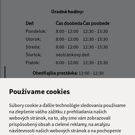
Úradné hodiny:
Deň
Čas doobeda
Čas poobede
Pondelok:
8:00 - 12:00
12:30 - 15:30
Utorok:
8:00 - 12:00
12:30 - 15:30
Streda:
8:00 - 12:00
12:30 - 15:30
Štvrtok:
nestránkový deň
Piatok:
8:00 - 12:00
12:30 - 15:30
Obedňajšia prestávka:
12:00 - 12:30
Používame cookies
Kontakt:
Obecný úrad Muránska Huta
Súbory cookie a ďalšie technológie sledovania používame
na zlepšenie vášho zážitku z prehliadania našich
Muránska Huta 2
webových stránok, na to, aby sme vám zobrazovali
049 01 Muráň
prispôsobený obsah a cielené reklamy, na analýzu
návštevnosti našich webových stránok a na pochopenie
info@muranskahuta.sk