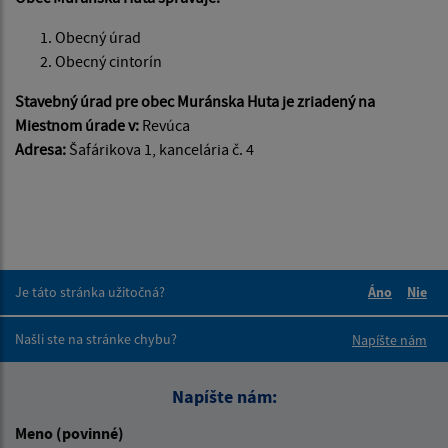
Obecný úrad
Obecný cintorín
Stavebný úrad pre obec Muránska Huta je zriadený na
Miestnom úrade v:
Revúca
Adresa:
Šafárikova 1, kancelária č. 4
Je táto stránka užitočná?
Áno
Nie
Boli tieto 
Boli 
Našli ste na stránke chybu?
Napíšte nám
Napíšte nám:
Meno (povinné)