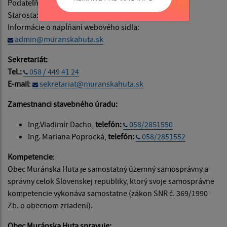
Podateľňa:
podatelna@muranskahuta.sk
Starosta:
starosta@muranskahuta.sk
Informácie o napĺňaní webového sídla:
admin@muranskahuta.sk
Sekretariát:
Tel.:
058 / 449 41 24
E-mail
:
sekretariat@muranskahuta.sk
Zamestnanci stavebného úradu:
Ing.Vladimír Dacho,
telefón:
058/2851550
Ing. Mariana Poprocká,
telefón:
058/2851552
Kompetencie
:
Obec Muránska Huta je samostatný územný samosprávny a
správny celok Slovenskej republiky, ktorý svoje samosprávne
kompetencie vykonáva samostatne (zákon SNR č. 369/1990
Zb. o obecnom zriadení).
Obec Muránska Huta spravuje: