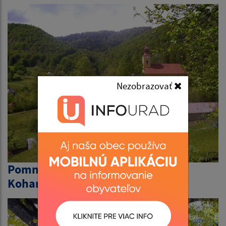
Nezobrazovať
Pomník rod. Coburgovcov a
Kohariovcou