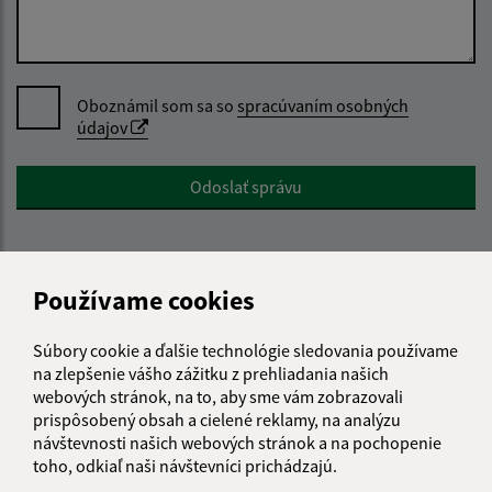
Oboznámil som sa so
spracúvaním osobných
údajov
Google reCaptcha Response
Odoslať správu
Používame cookies
Úradné hodiny:
Deň
Čas doobeda
Čas poobede
Súbory cookie a ďalšie technológie sledovania používame
Pondelok:
8:00 - 12:00
12:30 - 15:30
na zlepšenie vášho zážitku z prehliadania našich
Utorok:
8:00 - 12:00
12:30 - 15:30
webových stránok, na to, aby sme vám zobrazovali
prispôsobený obsah a cielené reklamy, na analýzu
Streda:
8:00 - 12:00
12:30 - 15:30
návštevnosti našich webových stránok a na pochopenie
Štvrtok:
nestránkový deň
toho, odkiaľ naši návštevníci prichádzajú.
Piatok:
8:00 - 12:00
12:30 - 15:30