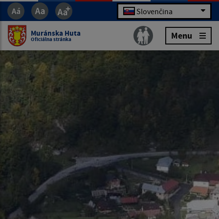
Slovenčina
Muránska Huta
Menu
Oficiálna stránka