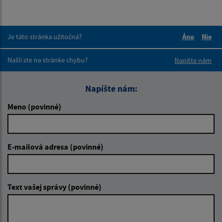
Je táto stránka užitočná?
Áno
Nie
Boli tieto 
Boli 
Našli ste na stránke chybu?
Napíšte nám
Napíšte nám:
Meno (povinné)
E-mailová adresa (povinné)
Text vašej správy (povinné)