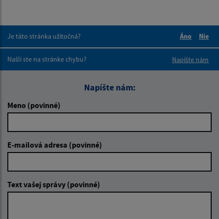
Je táto stránka užitočná?
Áno
Nie
Boli tieto 
Boli 
Našli ste na stránke chybu?
Napíšte nám
Napíšte nám:
Meno (povinné)
E-mailová adresa (povinné)
Text vašej správy (povinné)