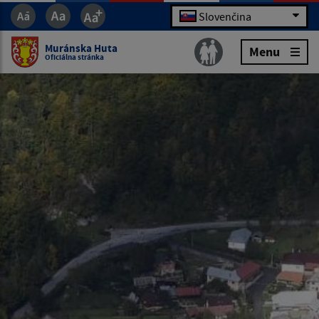
Slovenčina
Muránska Huta
Menu
Oficiálna stránka