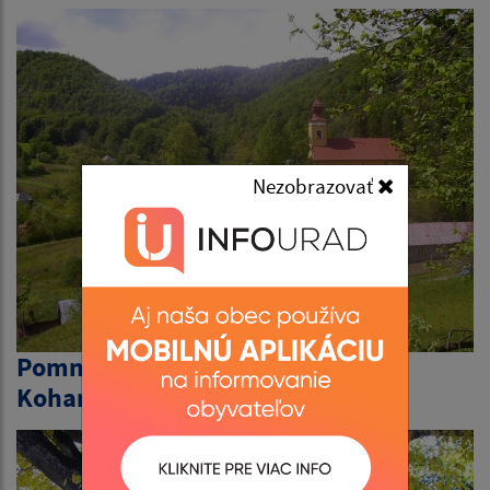
Nezobrazovať
Pomník rod. Coburgovcov a
Kohariovcou