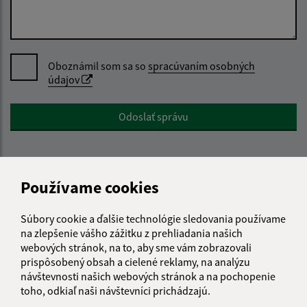
Oboznámil som sa so
spracúvaním osobných
údajov
Google reCaptcha Response
Odoslať správu
Používame cookies
Úradné hodiny:
Deň
Čas doobeda
Čas poobede
Súbory cookie a ďalšie technológie sledovania používame
Pondelok:
8:00 - 12:00
12:30 - 15:30
na zlepšenie vášho zážitku z prehliadania našich
Utorok:
8:00 - 12:00
12:30 - 15:30
webových stránok, na to, aby sme vám zobrazovali
prispôsobený obsah a cielené reklamy, na analýzu
Streda:
8:00 - 12:00
12:30 - 15:30
návštevnosti našich webových stránok a na pochopenie
Štvrtok:
nestránkový deň
toho, odkiaľ naši návštevníci prichádzajú.
Piatok:
8:00 - 12:00
12:30 - 15:30