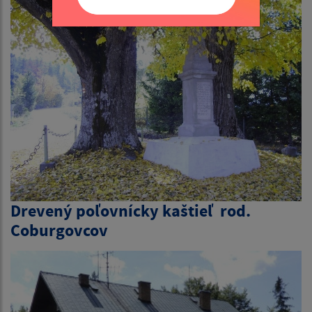
Drevený poľovnícky kaštieľ rod.
Coburgovcov