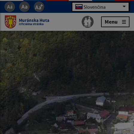
Slovenčina
Muránska Huta
Menu
Oficiálna stránka