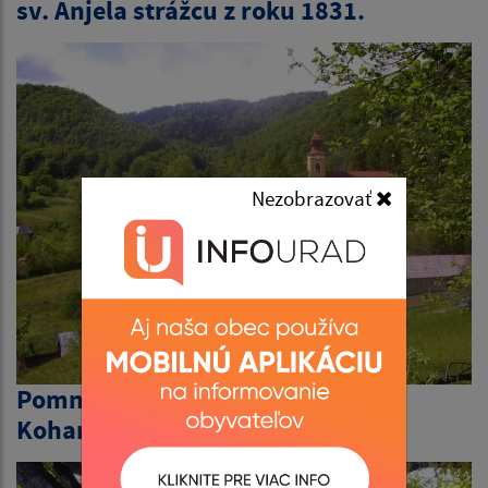
sv. Anjela strážcu z roku 1831.
Nezobrazovať
Pomník rod. Coburgovcov a
Kohariovcou