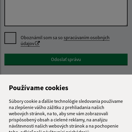
Oboznámil som sa so
spracúvaním osobných
údajov
Google reCaptcha Response
Odoslať správu
Používame cookies
Úradné hodiny:
Deň
Čas doobeda
Čas poobede
Súbory cookie a ďalšie technológie sledovania používame
na zlepšenie vášho zážitku z prehliadania našich
Pondelok:
8:00 - 12:00
12:30 - 15:30
webových stránok, na to, aby sme vám zobrazovali
Utorok:
8:00 - 12:00
12:30 - 15:30
prispôsobený obsah a cielené reklamy, na analýzu
Streda:
8:00 - 12:00
12:30 - 15:30
návštevnosti našich webových stránok a na pochopenie
Štvrtok:
nestránkový deň
toho, odkiaľ naši návštevníci prichádzajú.