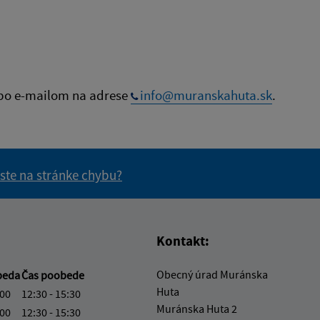
bo e-mailom na adrese
info@muranskahuta.sk
.
 ste na stránke chybu?
vás užitočné?
e pre vás užitočné?
Kontakt:
Obecný úrad Muránska
beda
Čas poobede
Huta
:00
12:30 - 15:30
Muránska Huta 2
:00
12:30 - 15:30