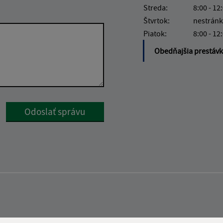
Streda:
8:00 - 12
Štvrtok:
nestránk
Piatok:
8:00 - 12
Obedňajšia prestáv
Google reCaptcha Response
Odoslať správu