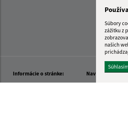
Použív
Súbory co
zážitku z
zobrazova
našich we
prichádza
Súhlasí
Informácie o stránke:
Navigácia:
Vyhlásenie o prístupnosti
Vytlačiť aktuálnu strá
Autorské práva
Mapa stránok
Ochrana osobných údajov
Cookies