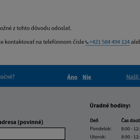
ožné z tohto dôvodu odoslať.
te kontaktovať na telefónnom čísle
+421 584 494 124
ale
itočné?
Našli
Áno
Nie
Boli tieto informácie pre 
Boli tieto informáci
Úradné hodiny:
Deň
Čas doo
adresa (povinné)
Pondelok:
8:00 - 12
Utorok:
8:00 - 12