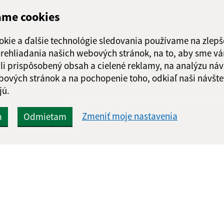
ame cookies
okie a ďalšie technológie sledovania používame na zlepš
 prehliadania našich webových stránok, na to, aby sme v
li prispôsobený obsah a cielené reklamy, na analýzu náv
bových stránok a na pochopenie toho, odkiaľ naši návšte
jú.
Zmeniť moje nastavenia
m
Odmietam
Rýchle odkazy:
Aktualiz
nku
Naša obec
25.05.2026 
História
RSS
Fotogaléria
Školstvo