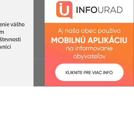
enie vášho
ám
števnosti
vníci
ované:
Správca obsahu:
13:21 hod.
Správca obsahu je Obec
Muránska Huta.
Vytvorené v súlade s
Jednotným
dizajn manuálom elektronických
služieb.