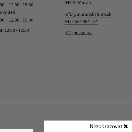
049 01 Muráň
:00
12:30 - 15:30
ový deň
info@muranskahuta.sk
:00
12:30 - 15:30
+421 584 494 124
ka:
12:00 - 12:30
IČO: 00328553
Nezobrazovať