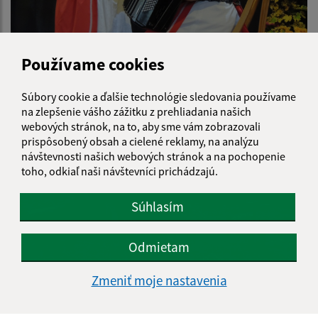
Používame cookies
9. ročník Dňa mikroregiónu Muránska planina 10.10.2015
Súbory cookie a ďalšie technológie sledovania používame
na zlepšenie vášho zážitku z prehliadania našich
webových stránok, na to, aby sme vám zobrazovali
prispôsobený obsah a cielené reklamy, na analýzu
návštevnosti našich webových stránok a na pochopenie
toho, odkiaľ naši návštevníci prichádzajú.
Súhlasím
Odmietam
Zmeniť moje nastavenia
Výlet na Muránsky hrad 13.07.2015