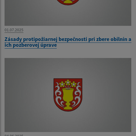
01.07.2025
Zásady protipožiarnej bezpečnosti pri zbere obilnín a
ich pozberovej úprave
04.06.2025