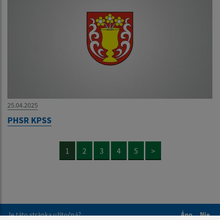
25.04.2025
PHSR KPSS
1
2
3
4
5
>
Je táto stránka užitočná?
Áno
Nie