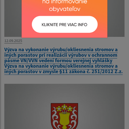
12.09.2025
Výzva na vykonanie výrubu/okliesnenia stromov a
iných porastov pri realizácii výrubov v ochrannom
pásme VN/VVN vedení formou verejnej vyhlášky
Výzva na vykonanie výrubu/okliesnenia stromov a
iných porastov v zmysle §11 zákona č. 251/2012 Z.z.