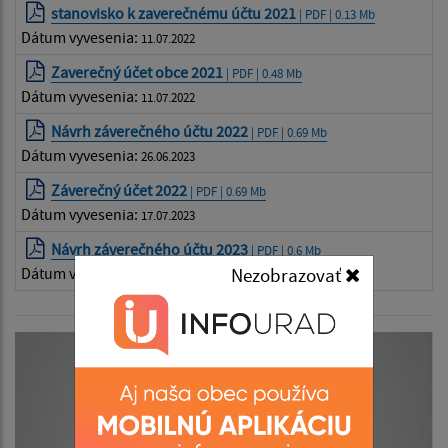
stanovisko k zaverečnému účtu 2021
| PDF | 0.13 Mb
Dátum vyvesenia:
11.07.2022
Zaverečný účet obce 2021
| PDF | 0.48 Mb
Dátum vyvesenia:
11.07.2022
Návrh záverečného účtu 2022
| PDF | 0.69 Mb
Dátum vyvesenia:
26.06.2023
Záverečný účet 2022
| PDF | 0.69 Mb
Dátum vyvesenia:
17.07.2023
Návrh záverečného účtu 2023
| PDF | 0.6 Mb
Dátum vyvesenia:
Nezobrazovať
09.06.2024