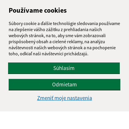
Boli tieto 
Boli 
Používame cookies
Našli ste na stránke chybu?
Napíšte nám
Súbory cookie a ďalšie technológie sledovania používame
Napíšte nám:
na zlepšenie vášho zážitku z prehliadania našich
webových stránok, na to, aby sme vám zobrazovali
Meno (povinné)
prispôsobený obsah a cielené reklamy, na analýzu
návštevnosti našich webových stránok a na pochopenie
toho, odkiaľ naši návštevníci prichádzajú.
E-mailová adresa (povinné)
Súhlasím
Odmietam
Text vašej správy (povinné)
Zmeniť moje nastavenia