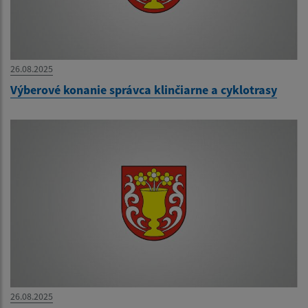
26.08.2025
Výberové konanie správca klinčiarne a cyklotrasy
26.08.2025