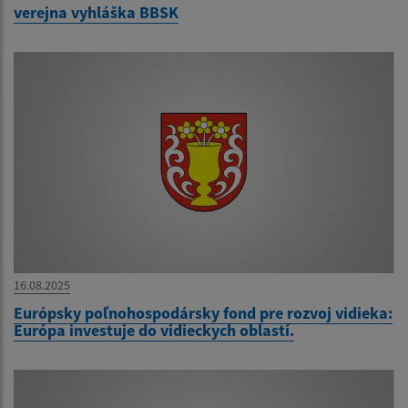
verejna vyhláška BBSK
16.08.2025
Európsky poľnohospodársky fond pre rozvoj vidieka:
Európa investuje do vidieckych oblastí.