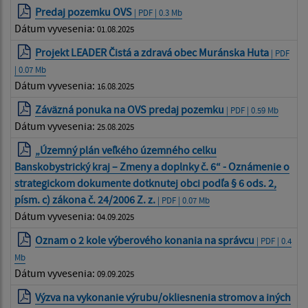
Predaj pozemku OVS
| PDF | 0.3 Mb
Dátum vyvesenia:
01.08.2025
Projekt LEADER Čistá a zdravá obec Muránska Huta
| PDF
| 0.07 Mb
Dátum vyvesenia:
16.08.2025
Záväzná ponuka na OVS predaj pozemku
| PDF | 0.59 Mb
Dátum vyvesenia:
25.08.2025
„Územný plán veľkého územného celku
Banskobystrický kraj – Zmeny a doplnky č. 6“ - Oznámenie o
strategickom dokumente dotknutej obci podľa § 6 ods. 2,
písm. c) zákona č. 24/2006 Z. z.
| PDF | 0.07 Mb
Dátum vyvesenia:
04.09.2025
Oznam o 2 kole výberového konania na správcu
| PDF | 0.4
Mb
Dátum vyvesenia:
09.09.2025
Výzva na vykonanie výrubu/okliesnenia stromov a iných