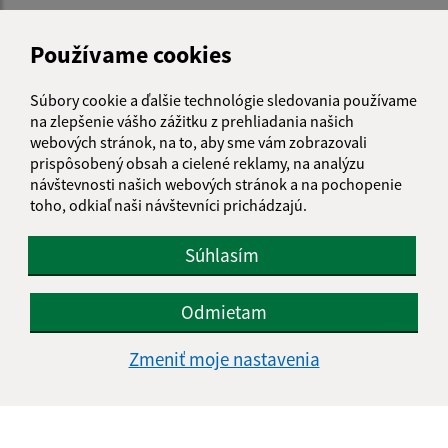
Zásady protipožiarnej bezpečnosti pri zbere obilnín a
ich pozberovej úprave
Používame cookies
Súbory cookie a ďalšie technológie sledovania používame
na zlepšenie vášho zážitku z prehliadania našich
webových stránok, na to, aby sme vám zobrazovali
prispôsobený obsah a cielené reklamy, na analýzu
návštevnosti našich webových stránok a na pochopenie
toho, odkiaľ naši návštevníci prichádzajú.
Súhlasím
Odmietam
04.06.2025
Zmeniť moje nastavenia
Úradný list zaburinenie 2025