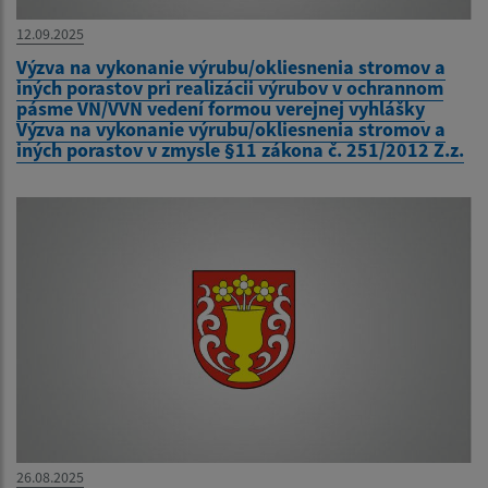
12.09.2025
Výzva na vykonanie výrubu/okliesnenia stromov a
iných porastov pri realizácii výrubov v ochrannom
pásme VN/VVN vedení formou verejnej vyhlášky
Výzva na vykonanie výrubu/okliesnenia stromov a
iných porastov v zmysle §11 zákona č. 251/2012 Z.z.
26.08.2025