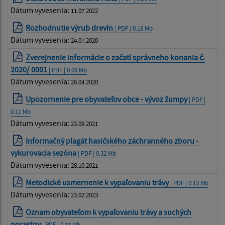
Dátum vyvesenia:
11.07.2022
Rozhodnutie výrub drevín
| PDF | 0.18 Mb
Dátum vyvesenia:
24.07.2020
Zverejnenie informácie o začatí správneho konania č.
2020/ 0001
| PDF | 0.09 Mb
Dátum vyvesenia:
28.04.2020
Upozornenie pre obyvateľov obce - vývoz žumpy
| PDF |
0.11 Mb
Dátum vyvesenia:
23.09.2021
Informačný plagát hasičského záchranného zboru -
vykurovacia sezóna
| PDF | 0.32 Mb
Dátum vyvesenia:
28.10.2021
Metodické usmernenie k vypaľovaniu trávy
| PDF | 0.13 Mb
Dátum vyvesenia:
23.02.2023
Oznam obyvateľom k vypaľovaniu trávy a suchých
porastov
| PDF | 0.17 Mb