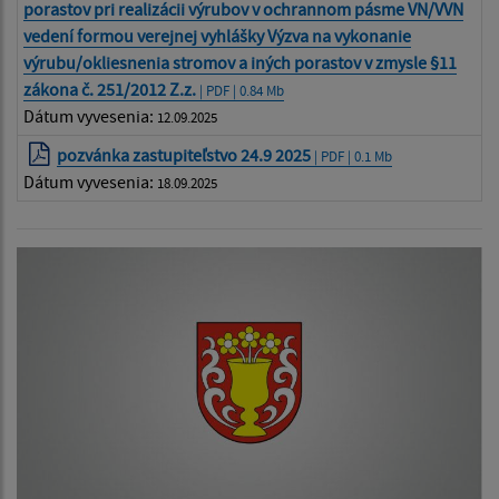
porastov pri realizácii výrubov v ochrannom pásme VN/VVN
vedení formou verejnej vyhlášky Výzva na vykonanie
výrubu/okliesnenia stromov a iných porastov v zmysle §11
zákona č. 251/2012 Z.z.
| PDF | 0.84 Mb
Dátum vyvesenia:
12.09.2025
pozvánka zastupiteľstvo 24.9 2025
| PDF | 0.1 Mb
Dátum vyvesenia:
18.09.2025