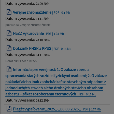
Dátum vyvesenia:
25.09.2024
Verejne zhromaždenie
| PDF | 0.1 Mb
Dátum vyvesenia:
14.11.2024
pozvánka Verejne zhromaždenie
HaZZ vykurovanie
| PDF | 1.31 Mb
Dátum vyvesenia:
23.10.2024
Dotazník PHSR a KPSS
| PDF | 0.15 Mb
Dátum vyvesenia:
14.11.2024
Dotazník PHSR a KPSS
Informácia pre verejnosť: 1. O zákaze zberu a
spracovania starých vozidiel fyzickými osobami; 2. O zákaze
nakladať alebo inak zaobchádzať so stavebným odpadom z
jednoduchých stavieb alebo drobných stavieb s obsahom
azbestu – zákaz rozoberania eternitových
| PDF | 0.17 Mb
Dátum vyvesenia:
14.12.2024
Plagát vypaľovanie_2025_-_06.03.2025_
| PDF | 0.77 Mb