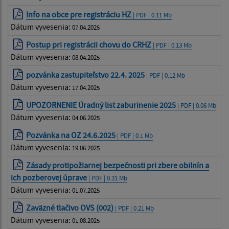
Info na obce pre registráciu HZ
| PDF | 0.11 Mb
Dátum vyvesenia:
07.04.2025
Postup pri registrácii chovu do CRHZ
| PDF | 0.13 Mb
Dátum vyvesenia:
08.04.2025
pozvánka zastupiteľstvo 22.4. 2025
| PDF | 0.12 Mb
Dátum vyvesenia:
17.04.2025
UPOZORNENIE Úradný list zaburinenie 2025
| PDF | 0.06 Mb
Dátum vyvesenia:
04.06.2025
Pozvánka na OZ 24.6.2025
| PDF | 0.1 Mb
Dátum vyvesenia:
19.06.2025
Zásady protipožiarnej bezpečnosti pri zbere obilnín a
ich pozberovej úprave
| PDF | 0.31 Mb
Dátum vyvesenia:
01.07.2025
Zaväzné tlačivo OVS (002)
| PDF | 0.21 Mb
Dátum vyvesenia:
01.08.2025