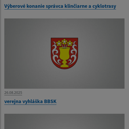
Výberové konanie správca klinčiarne a cyklotrasy
26.08.2025
verejna vyhláška BBSK