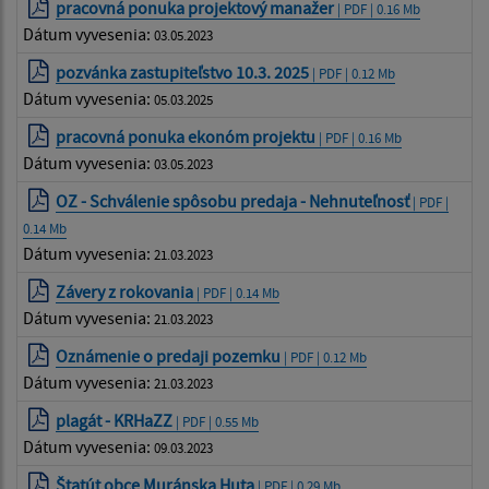
pracovná ponuka projektový manažer
| PDF | 0.16 Mb
Dátum vyvesenia:
03.05.2023
pozvánka zastupiteľstvo 10.3. 2025
| PDF | 0.12 Mb
Dátum vyvesenia:
05.03.2025
pracovná ponuka ekonóm projektu
| PDF | 0.16 Mb
Dátum vyvesenia:
03.05.2023
OZ - Schválenie spôsobu predaja - Nehnuteľnosť
| PDF |
0.14 Mb
Dátum vyvesenia:
21.03.2023
Závery z rokovania
| PDF | 0.14 Mb
Dátum vyvesenia:
21.03.2023
Oznámenie o predaji pozemku
| PDF | 0.12 Mb
Dátum vyvesenia:
21.03.2023
plagát - KRHaZZ
| PDF | 0.55 Mb
Dátum vyvesenia:
09.03.2023
Štatút obce Muránska Huta
| PDF | 0.29 Mb