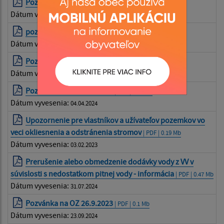
Pozvánka na OZ 14.12.2023
| PDF | 0.13 Mb
Dátum vyvesenia:
11.12.2023
pozvánka zastupiteľstvo 29.12 2023
| PDF | 0.13 Mb
Dátum vyvesenia:
26.12.2023
Pozvánka na OZ 28.3.2024
| PDF | 0.17 Mb
Dátum vyvesenia:
22.03.2024
Pozvánka na OZ 12.4.2024
| PDF | 0.17 Mb
Dátum vyvesenia:
04.04.2024
Upozornenie pre vlastníkov a užívateľov pozemkov vo
veci okliesnenia a odstránenia stromov
| PDF | 0.19 Mb
Dátum vyvesenia:
03.02.2023
Prerušenie alebo obmedzenie dodávky vody z VV v
súvislosti s nedostatkom pitnej vody - informácia
| PDF | 0.47 Mb
Dátum vyvesenia:
31.07.2024
Pozvánka na OZ 26.9.2023
| PDF | 0.1 Mb
Dátum vyvesenia:
23.09.2024