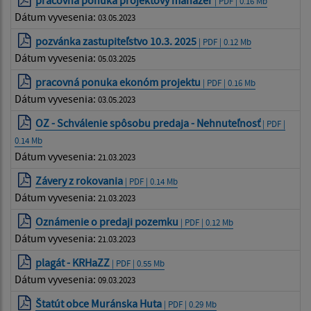
pracovná ponuka projektový manažer
| PDF | 0.16 Mb
Dátum vyvesenia:
03.05.2023
pozvánka zastupiteľstvo 10.3. 2025
| PDF | 0.12 Mb
Dátum vyvesenia:
05.03.2025
pracovná ponuka ekonóm projektu
| PDF | 0.16 Mb
Dátum vyvesenia:
03.05.2023
OZ - Schválenie spôsobu predaja - Nehnuteľnosť
| PDF |
0.14 Mb
Dátum vyvesenia:
21.03.2023
Závery z rokovania
| PDF | 0.14 Mb
Dátum vyvesenia:
21.03.2023
Oznámenie o predaji pozemku
| PDF | 0.12 Mb
Dátum vyvesenia:
21.03.2023
plagát - KRHaZZ
| PDF | 0.55 Mb
Dátum vyvesenia:
09.03.2023
Štatút obce Muránska Huta
| PDF | 0.29 Mb