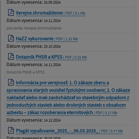
Dátum vyvesenia:
25.09.2024
Verejne zhromaždenie
| PDF | 0.1 Mb
Dátum vyvesenia:
14.11.2024
pozvánka Verejne zhromaždenie
HaZZ vykurovanie
| PDF | 1.31 Mb
Dátum vyvesenia:
23.10.2024
Dotazník PHSR a KPSS
| PDF | 0.15 Mb
Dátum vyvesenia:
14.11.2024
Dotazník PHSR a KPSS
Informácia pre verejnosť: 1. O zákaze zberu a
spracovania starých vozidiel fyzickými osobami; 2. O zákaze
nakladať alebo inak zaobchádzať so stavebným odpadom z
jednoduchých stavieb alebo drobných stavieb s obsahom
azbestu – zákaz rozoberania eternitových
| PDF | 0.17 Mb
Dátum vyvesenia:
14.12.2024
Plagát vypaľovanie_2025_-_06.03.2025_
| PDF | 0.77 Mb
Dátum vyvesenia:
28.03.2025