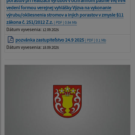
porastov pri realizácii výrubov v ochrannom pásme VN/VVN
vedení formou verejnej vyhlášky Výzva na vykonanie
výrubu/okliesnenia stromov a iných porastov v zmysle §11
zákona č. 251/2012 Z.z.
| PDF | 0.84 Mb
Dátum vyvesenia:
12.09.2025
pozvánka zastupiteľstvo 24.9 2025
| PDF | 0.1 Mb
Dátum vyvesenia:
18.09.2025