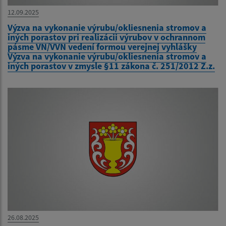
12.09.2025
Výzva na vykonanie výrubu/okliesnenia stromov a
iných porastov pri realizácii výrubov v ochrannom
pásme VN/VVN vedení formou verejnej vyhlášky
Výzva na vykonanie výrubu/okliesnenia stromov a
iných porastov v zmysle §11 zákona č. 251/2012 Z.z.
26.08.2025