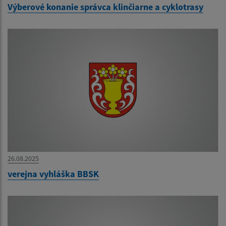
Výberové konanie správca klinčiarne a cyklotrasy
26.08.2025
verejna vyhláška BBSK