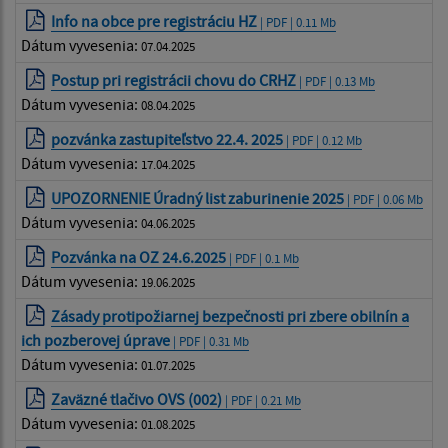
Info na obce pre registráciu HZ
| PDF | 0.11 Mb
Dátum vyvesenia:
07.04.2025
Postup pri registrácii chovu do CRHZ
| PDF | 0.13 Mb
Dátum vyvesenia:
08.04.2025
pozvánka zastupiteľstvo 22.4. 2025
| PDF | 0.12 Mb
Dátum vyvesenia:
17.04.2025
UPOZORNENIE Úradný list zaburinenie 2025
| PDF | 0.06 Mb
Dátum vyvesenia:
04.06.2025
Pozvánka na OZ 24.6.2025
| PDF | 0.1 Mb
Dátum vyvesenia:
19.06.2025
Zásady protipožiarnej bezpečnosti pri zbere obilnín a
ich pozberovej úprave
| PDF | 0.31 Mb
Dátum vyvesenia:
01.07.2025
Zaväzné tlačivo OVS (002)
| PDF | 0.21 Mb
Dátum vyvesenia:
01.08.2025