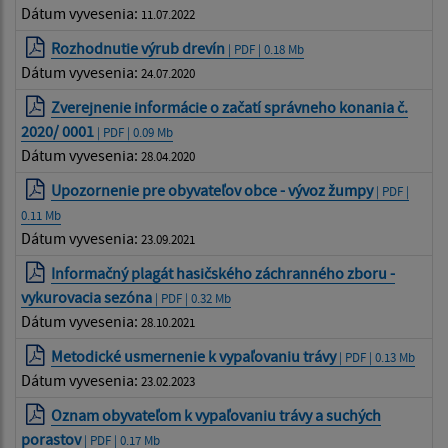
Dátum vyvesenia:
11.07.2022
Rozhodnutie výrub drevín
| PDF | 0.18 Mb
Dátum vyvesenia:
24.07.2020
Zverejnenie informácie o začatí správneho konania č.
2020/ 0001
| PDF | 0.09 Mb
Dátum vyvesenia:
28.04.2020
Upozornenie pre obyvateľov obce - vývoz žumpy
| PDF |
0.11 Mb
Dátum vyvesenia:
23.09.2021
Informačný plagát hasičského záchranného zboru -
vykurovacia sezóna
| PDF | 0.32 Mb
Dátum vyvesenia:
28.10.2021
Metodické usmernenie k vypaľovaniu trávy
| PDF | 0.13 Mb
Dátum vyvesenia:
23.02.2023
Oznam obyvateľom k vypaľovaniu trávy a suchých
porastov
| PDF | 0.17 Mb