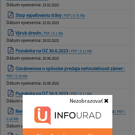
Dátum vyvesenia:
23.02.2023
Stop vypaľovaniu trávy
| PDF | 0.75 Mb
Dátum vyvesenia:
22.02.2023
Výrub drevín
| PDF | 0.1 Mb
Dátum vyvesenia:
28.03.2023
Pozvánka na OZ 30.6.2023
| PDF | 0.11 Mb
Dátum vyvesenia:
26.06.2023
Oznámenioe o spôsobe predaja nehnutelnosti zámer
|
PDF | 0.19 Mb
Dátum vyvesenia:
25.08.2023
Pozvánka na OZ 26.9.2023
| PDF | 0.11 Mb
Nezobrazovať
Dátum vyvesenia:
22.09.2023
Riešenie migračných výziev v obci Muránska Huta
| PDF |
0.16 Mb
Dátum vyvesenia:
02.11.2023