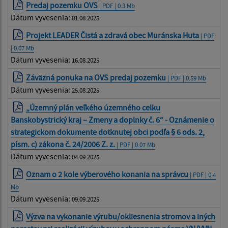
Predaj pozemku OVS
| PDF | 0.3 Mb
Dátum vyvesenia:
01.08.2025
Projekt LEADER Čistá a zdravá obec Muránska Huta
| PDF
| 0.07 Mb
Dátum vyvesenia:
16.08.2025
Záväzná ponuka na OVS predaj pozemku
| PDF | 0.59 Mb
Dátum vyvesenia:
25.08.2025
„Územný plán veľkého územného celku
Banskobystrický kraj – Zmeny a doplnky č. 6“ - Oznámenie o
strategickom dokumente dotknutej obci podľa § 6 ods. 2,
písm. c) zákona č. 24/2006 Z. z.
| PDF | 0.07 Mb
Dátum vyvesenia:
04.09.2025
Oznam o 2 kole výberového konania na správcu
| PDF | 0.4
Mb
Dátum vyvesenia:
09.09.2025
Výzva na vykonanie výrubu/okliesnenia stromov a iných